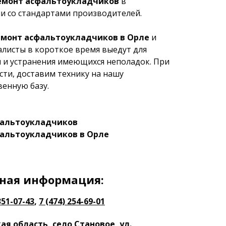
емонт асфальтоукладчиков
в
и со стандартами производителей.
монт асфальтоукладчиков в Орле
и
листы в короткое время выедут для
 и устранения имеющихся неполадок. При
ти, доставим технику на нашу
енную базу.
фальтоукладчиков
альтоукладчиков в Орле
ная информация:
351-07-43
,
7 (474) 254-69-01
я область, село Становое, ул.