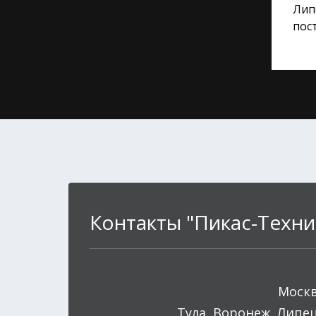
Лип
пост
Контакты "Пикас-Техни
Моск
Тула, Воронеж, Липе