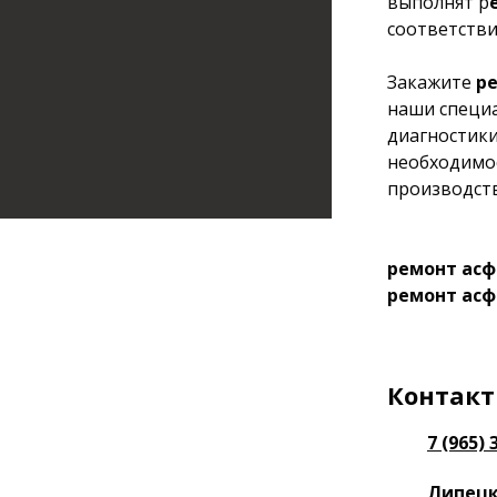
выполнят р
соответстви
Закажите
ре
наши специа
диагностики
необходимос
производств
ремонт ас
ремонт асф
Контакт
7 (965) 
Липецка