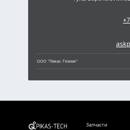
+7
ask
OOO "Пикас-Техник"
Запчасти