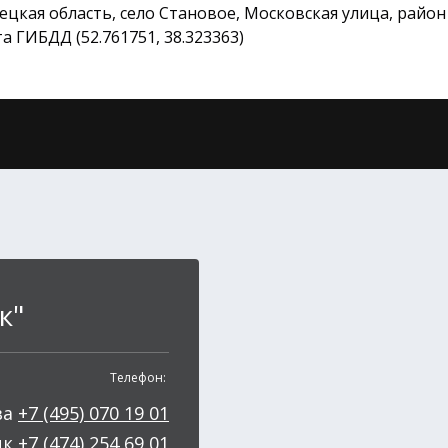
ецкая область, село Становое, Московская улица, район
а ГИБДД (52.761751, 38.323363)
к"
Телефон:
ва
+7 (495) 070 19 01
цк
+7 (474) 254 69 01