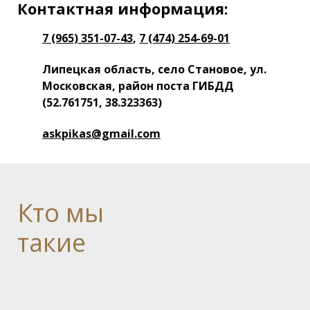
Контактная информация:
7 (965) 351-07-43
,
7 (474) 254-69-01
Липецкая область, село Становое, ул.
Московская, район поста ГИБДД
(52.761751, 38.323363)
askpikas@gmail.com
Кто
мы
такие