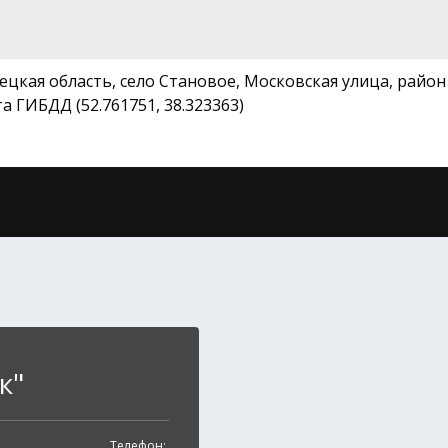
ецкая область, село Становое, Московская улица, район
а ГИБДД (52.761751, 38.323363)
к"
Телефон: