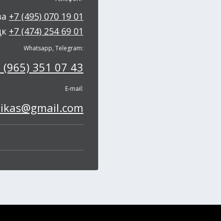
ва
+7 (495) 070 19 01
цк
+7 (474) 254 69 01
Whatsapp, Telegram:
 (965) 351 07 43
E-mail:
pikas@gmail.com