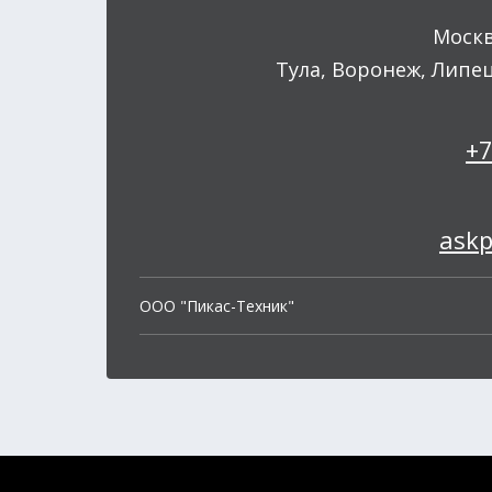
Моск
Тула, Воронеж, Липе
+7
ask
OOO "Пикас-Техник"