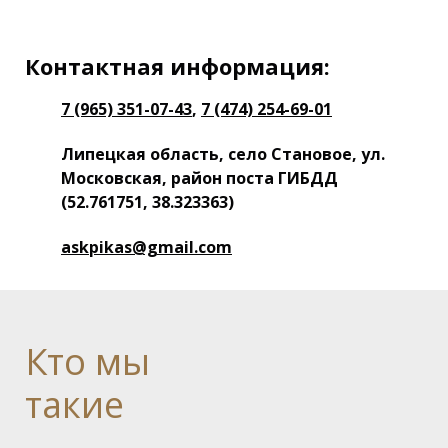
Контактная информация:
7 (965) 351-07-43
,
7 (474) 254-69-01
Липецкая область, село Становое, ул.
Московская, район поста ГИБДД
(52.761751, 38.323363)
askpikas@gmail.com
Кто
мы
такие